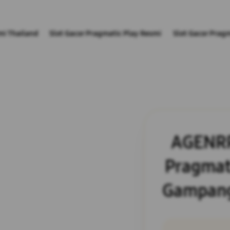
mi Thailand
Slot Gacor Pragmatic Play Resmi
Slot Gacor Prag
AGENRP:
Pragmat
Gampang 