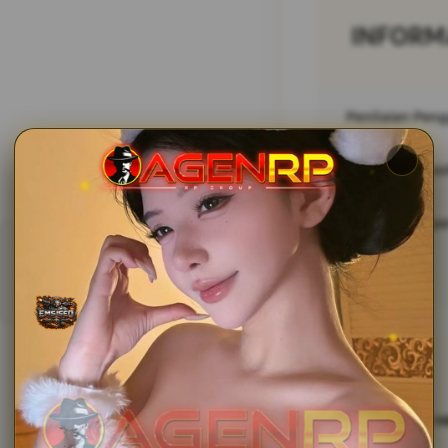
INFORM
Penilaian Pen
Minimal Deposi
Layanan Suppo
+4 lebih
Platform
banyak
BONUS NEW M