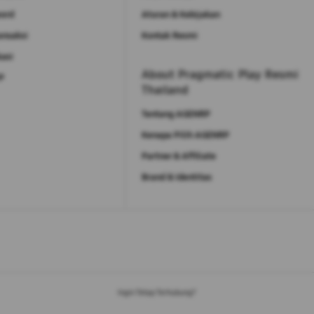
ord
Aturan & Kebijakan
ansaksi
Kontak Resmi
kasi
About Pragmatic Play Resmi
P
Thailand
Tentang AGENRP
Kenapa Pilih AGENRP
Partner & Affiliate
Brand & Identitas
Ingin Tetap Terhubung?