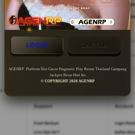
Minimal Depos
Minimal Withd
LOGIN
DAFTAR
AGENRP: Platform Slot Gacor Pragmatic Play Resmi Thailand Gampang
Jackpot Besar Hari Ini
© COPYRIGHT 2026 AGENRP
lay Resmi
Support
Account
Pusat Bantuan
Login Mem
Live Chat 24/7
Daftar Aku